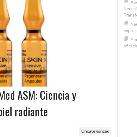
Abd
Necesi
Transf
Neu
expres
Amp
eficaci
 Med ASM: Ciencia y
piel radiante
Uncategorized