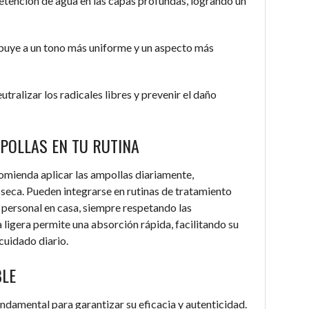
retención de agua en las capas profundas, logrando un
buye a un tono más uniforme y un aspecto más
utralizar los radicales libres y prevenir el daño
POLLAS EN TU RUTINA
omienda aplicar las ampollas diariamente,
 seca. Pueden integrarse en rutinas de tratamiento
o personal en casa, siempre respetando las
a ligera permite una absorción rápida, facilitando su
uidado diario.
BLE
ndamental para garantizar su eficacia y autenticidad.