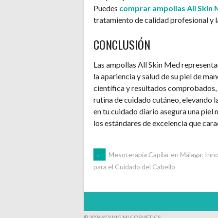
Puedes
comprar ampollas All Skin
tratamiento de calidad profesional y l
CONCLUSIÓN
Las ampollas All Skin Med representa
la apariencia y salud de su piel de ma
científica y resultados comprobados, 
rutina de cuidado cutáneo, elevando la
en tu cuidado diario asegura una piel 
los estándares de excelencia que carac
NAVEGACIÓN
←
Mesoterapia Capilar en Málaga: Inn
para el Cuidado del Cabello
DE
ENTRADAS
© 2026 YOUNG MI COSMETICS