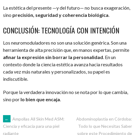
La estética del presente —y del futuro— no busca exageración,
sino
precisión, seguridad y coherencia biológica
.
CONCLUSIÓN: TECNOLOGÍA CON INTENCIÓN
Los neuromoduladores no son una solución genérica. Son una
herramienta de alta precisión que, en manos expertas, permite
afinar la expresión sin borrar la personalidad
. En un
contexto donde la ciencia estética avanza hacia resultados
cada vez más naturales y personalizados, su papel es
indiscutible.
Porque la verdadera innovación no se nota por lo que cambia,
sino por
lo bien que encaja
.
NAVEGACIÓN
←
Ampollas All Skin Med ASM:
Abdominoplastia en Córdoba:
Todo lo que Necesitas Saber
Ciencia y eficacia para una piel
sobre este Procedimiento de
radiante