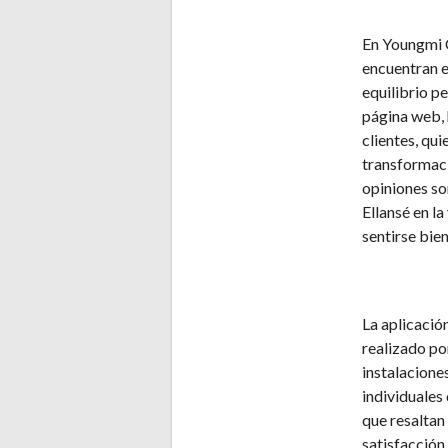
En Youngmi C
encuentran en
equilibrio pe
página web,
clientes, qu
transformaci
opiniones so
Ellansé en la
sentirse bien
La aplicació
realizado po
instalacione
individuales
que resaltan
satisfacción