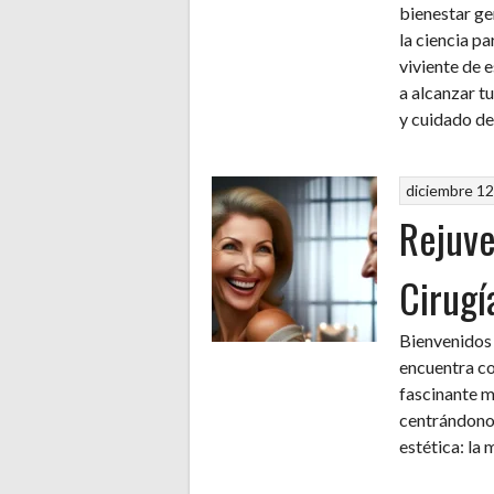
bienestar ge
la ciencia pa
viviente de 
a alcanzar t
y cuidado de
diciembre 12
Rejuve
Cirugí
Bienvenidos 
encuentra co
fascinante m
centrándonos
estética: la 