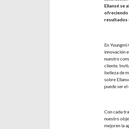
Ellansé se 
ofreciendo 
resultados 
En Youngmi C
innovación e
nuestro compr
cliente. Inv
belleza de m
sobre Ellans
puede ser el
Con cada tra
nuestro obje
mejoren la a