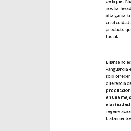
de la piel. 
nos ha lleva
alta gama, t
en el cuidado
producto que
facial.
Ellansé no e
vanguardia e
solo ofrecer
diferencia de
producción 
en una mejo
elasticidad 
regeneración 
tratamientos